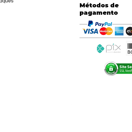
aques
Métodos de
pagamento
com.br