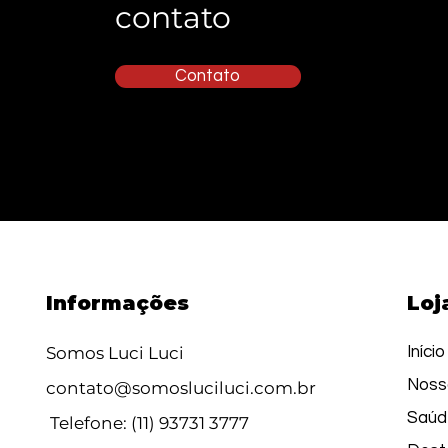
contato
Contato
Informações
Loj
Somos Luci Luci
Início
Noss
contato@somosluciluci.com.br
Saúd
Telefone: (11) 93731 3777