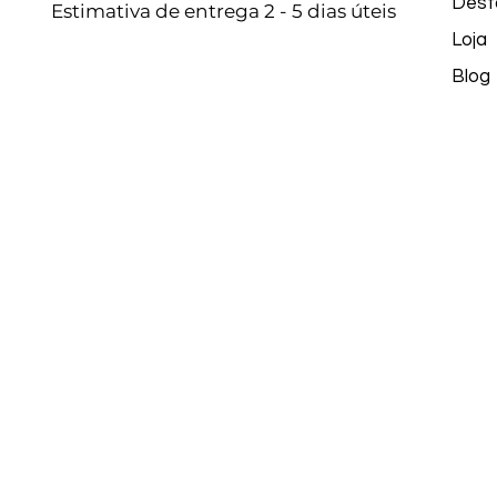
Dest
Estimativa de entrega 2 - 5 dias úteis
Loja
Blog
contato@somosluciluci.
Telefone: (11) 93731 3777