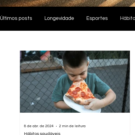
Últimos posts
Longevidade
Esportes
Hábit
8 de abr. de 2024
2 min de leitura
Hábitos saudáveis