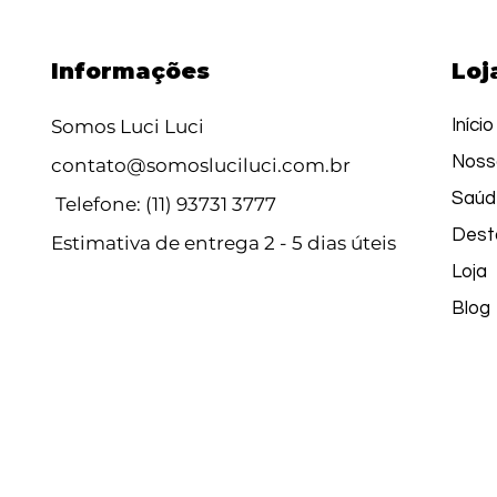
Informações
Loj
Somos Luci Luci
Início
Noss
contato@somosluciluci.com.br
Saúd
Telefone: (11) 93731 3777
Dest
Estimativa de entrega 2 - 5 dias úteis
Loja
Blog