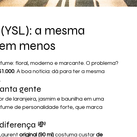
e (YSL): a mesma
bem menos
fume: floral, moderno e marcante. O problema? 
$1.000
. A boa notícia: dá para ter a mesma 
.
tanta gente
lor de laranjeira, jasmim e baunilha em uma 
fume de personalidade forte, que marca 
diferença 💸
Laurent 
original (90 ml)
 costuma custar 
de 