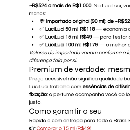
~R$524 a mais de R$1.000
. Na LuciLuci, v
menos:
💸 
Importado original (90 ml): de ~R$5
✅ 
LuciLuci 50 ml: R$118
 — economia d
✅ 
LuciLuci 15 ml: R$49
 — para testar 
✅ 
LuciLuci 100 ml: R$179
 — o melhor c
Valores do importado variam conforme a l
diferença fala por si.
Premium de verdade: mesma 
Preço acessível não significa qualidade bai
LuciLuci trabalha com 
essências de altíss
fixação
: o perfume acompanha você ao lon
justo.
Como garantir o seu
Rápido e com entrega para todo o Brasil.
👉 
Comprar o 15 ml (R$49)