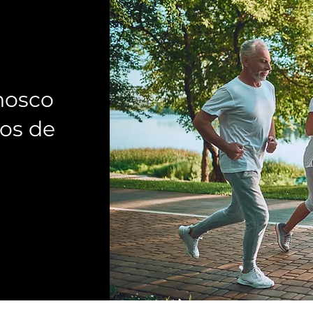
nosco
os de