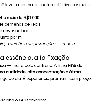
ocê leva a mesma assinatura olfativa por muito 
24 a mais de R$1.000
e centenas de reais
ou levar na bolsa
usto por ml
oja, a versão e as promoções — mas a 
essência, alta fixação
xa — muito pelo contrário. A linha 
Fine
 da 
ima qualidade
, 
alta concentração
 e 
ótima 
go do dia. É experiência premium, com preço 
 Escolha o seu tamanho: