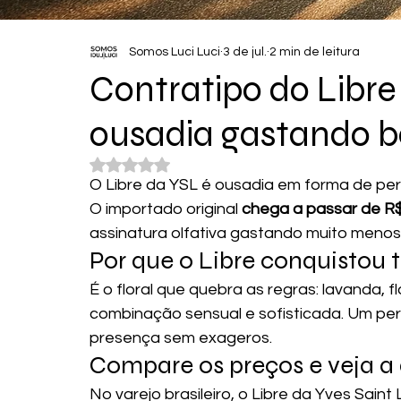
Somos Luci Luci
3 de jul.
2 min de leitura
Contratipo do Libr
ousadia gastando 
Avaliado com NaN de 5 estrelas.
O Libre da YSL é ousadia em forma de per
O importado original 
chega a passar de R
assinatura olfativa gastando muito menos
Por que o Libre conquistou 
É o floral que quebra as regras: lavanda, f
combinação sensual e sofisticada. Um per
presença sem exageros.
Compare os preços e veja a 
No varejo brasileiro, o Libre da Yves Saint 