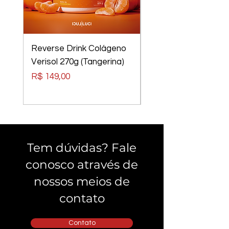
Reverse Drink Colágeno
Óculos Luci Luci
Verisol 270g (Tangerina)
Elements Tom Rider
Preto, Lentes Verm
Preço
R$ 149,00
Preço
R$ 240,00
Tem dúvidas? Fale
conosco através de
nossos meios de
contato
Contato