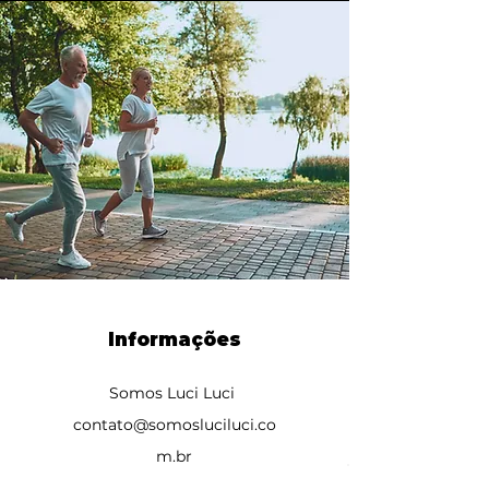
Informações
Somos Luci Luci
contato@somosluciluci.co
m.br
Telefone:
(11) 93731 3777