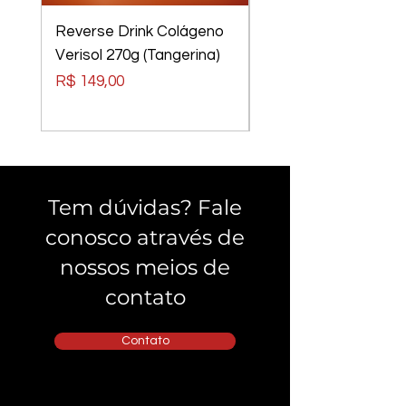
Reverse Drink Colágeno
Óculos Luci Luci
Verisol 270g (Tangerina)
Elements Tom Rider
Preto, Lentes Verm
Preço
R$ 149,00
Preço
R$ 240,00
Tem dúvidas? Fale
conosco através de
nossos meios de
contato
Contato