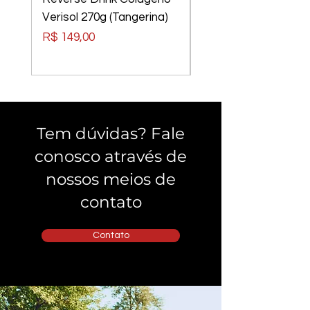
Verisol 270g (Tangerina)
Elements Tom Rider
Preto, Lentes Verm
Preço
R$ 149,00
Preço
R$ 240,00
Tem dúvidas? Fale
conosco através de
nossos meios de
contato
Contato