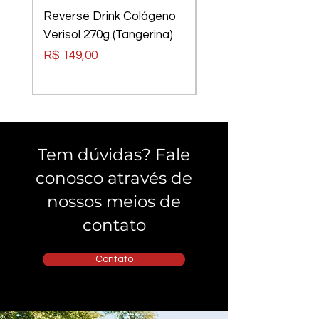
Reverse Drink Colágeno
Óculos Luci Luci
Verisol 270g (Tangerina)
Elements Tom Rider
Preto, Lentes Verm
Preço
R$ 149,00
Preço
R$ 240,00
Tem dúvidas? Fale
conosco através de
nossos meios de
contato
Contato