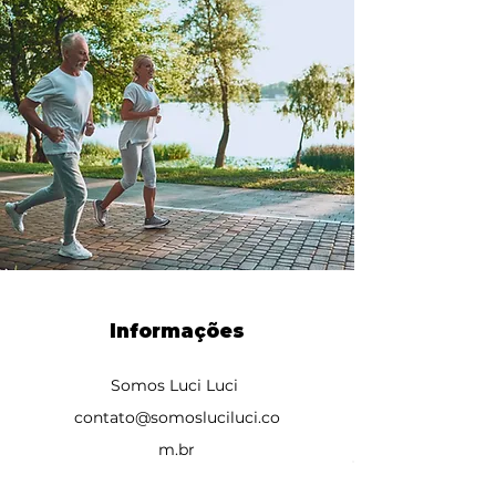
Informações
Somos Luci Luci
contato@somosluciluci.co
m.br
Telefone:
(11) 93731 3777