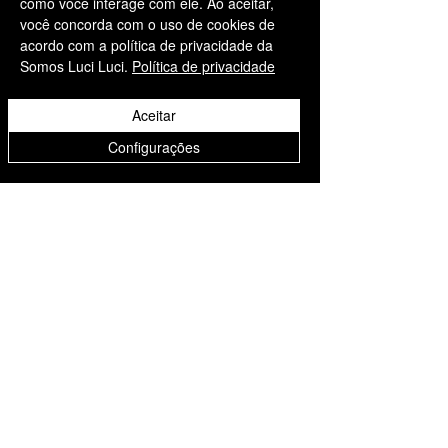
como você interage com ele. Ao aceitar,
você concorda com o uso de cookies de
acordo com a política de privacidade da
Somos Luci Luci.
Política de privacidade
Aceitar
Configurações
Informações
Somos Luci Luci
contato@somosluciluci.co
m.br
Telefone:
(11) 93731 3777
Estimativa de entrega 2 - 5
dias úteis
Suporte ao cliente