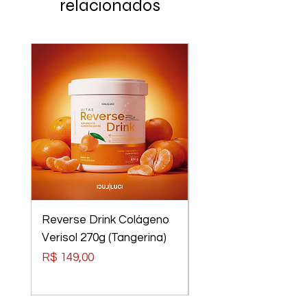
relacionados
Reverse Drink Colágeno
Óculos Luci Luci
Verisol 270g (Tangerina)
Elements Tom Rider
Preto, Lentes Verm
Preço
R$ 149,00
Preço
R$ 240,00