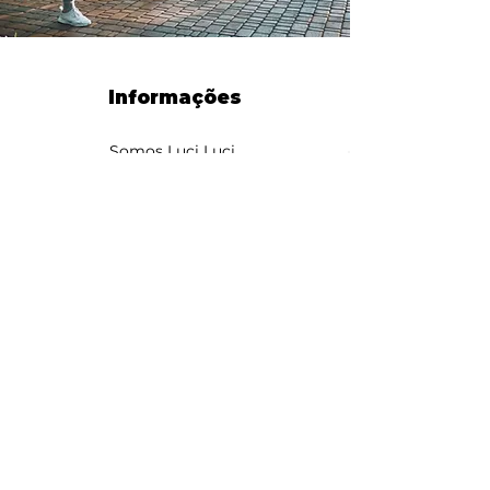
Informações
Somos Luci Luci
contato@somosluciluci.co
m.br
Telefone:
(11) 93731 3777
Estimativa de entrega 2 - 5
dias úteis
Suporte ao cliente
Contato
Sobre nós