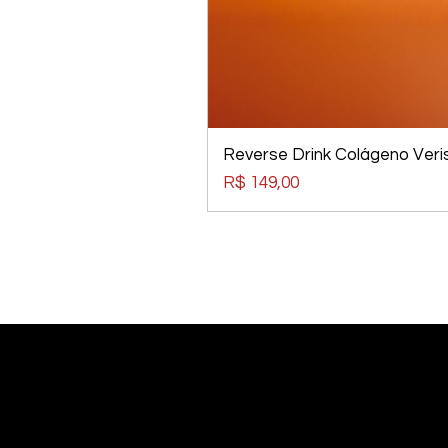
Reverse Drink Colágeno Veris
Preço
R$ 149,00