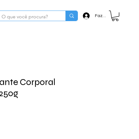
Fazer login
tante Corporal
 250g