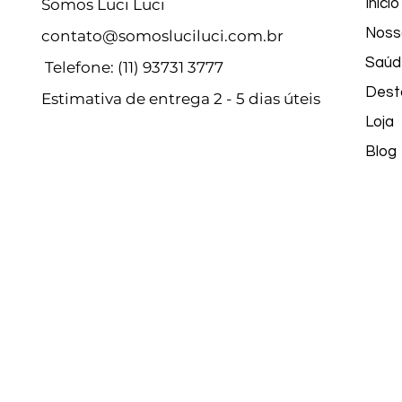
Somos Luci Luci
Início
Noss
contato@somosluciluci.com.br
Saúd
Telefone: (11) 93731 3777
Dest
Estimativa de entrega 2 - 5 dias úteis
Loja
Blog