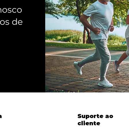
nosco
os de
a
Suporte ao
cliente