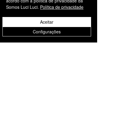
acordo com a política de privacidade da
Somos Luci Luci.
Política de privacidade
Aceitar
Informações
Configurações
Somos Luci Luci
contato@somosluciluci.co
m.br
Telefone:
(11) 93731 3777
Estimativa de entrega 2 - 5
dias úteis
Suporte ao cliente
Contato
Sobre nós