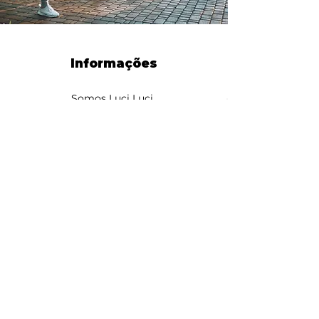
Informações
Somos Luci Luci
contato@somosluciluci.co
m.br
Telefone:
(11) 93731 3777
Estimativa de entrega 2 - 5
dias úteis
Suporte ao cliente
Contato
Sobre nós