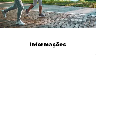
Informações
Somos Luci Luci
contato@somosluciluci.co
m.br
Telefone:
(11) 93731 3777
Estimativa de entrega 2 - 5
dias úteis
Suporte ao cliente