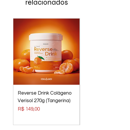
relacionados
Reverse Drink Colágeno
Óculos Luci Luci
Verisol 270g (Tangerina)
Elements Tom Rider
Preto, Lentes Verm
Preço
R$ 149,00
Preço
R$ 240,00