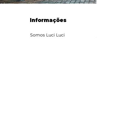
Informações
Somos Luci Luci
contato@somosluciluci.co
m.br
Telefone:
(11) 93731 3777
Estimativa de entrega 2 - 5
dias úteis
Suporte ao cliente
Contato
Sobre nós
Métodos de pagamento