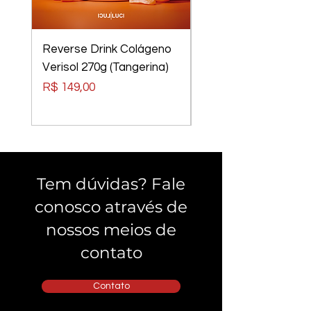
Reverse Drink Colágeno
Óculos Luci Luci
Verisol 270g (Tangerina)
Elements Tom Rider
Preto, Lentes Verm
Preço
R$ 149,00
Preço
R$ 240,00
Tem dúvidas? Fale
conosco através de
nossos meios de
contato
Contato