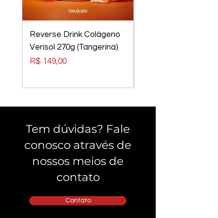
Reverse Drink Colágeno
Óculos Luci Luci
Verisol 270g (Tangerina)
Elements Tom Rider
Preto, Lentes Verm
Preço
R$ 149,00
Preço
R$ 240,00
Tem dúvidas? Fale
conosco através de
nossos meios de
contato
Contato