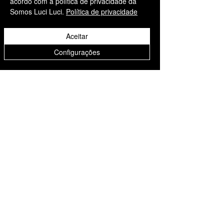
acordo com a política de privacidade da
Somos Luci Luci.
Política de privacidade
Aceitar
Informações
Configurações
Somos Luci Luci
contato@somosluciluci.co
m.br
Telefone:
(11) 93731 3777
Estimativa de entrega 2 - 5
dias úteis
Suporte ao cliente
Contato
Sobre nós