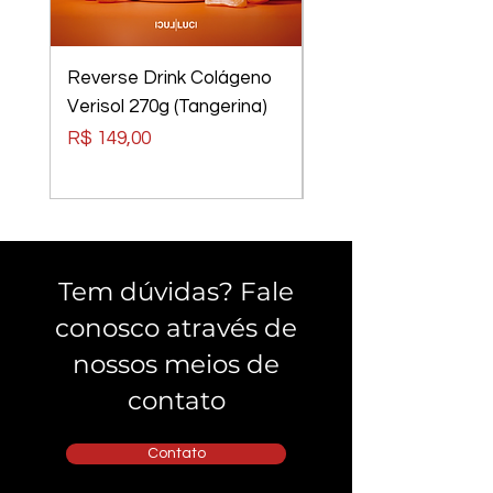
Reverse Drink Colágeno
Óculos Luci Luci
Verisol 270g (Tangerina)
Elements Tom Rider
Preto, Lentes Verm
Preço
R$ 149,00
Preço
R$ 240,00
Tem dúvidas? Fale
conosco através de
nossos meios de
contato
Contato