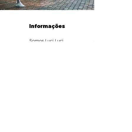
Informações
Somos Luci Luci
contato@somosluciluci.co
m.br
Telefone:
(11) 93731 3777
Estimativa de entrega 2 - 5
dias úteis
Suporte ao cliente
Contato
Sobre nós