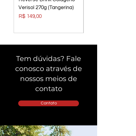
Verisol 270g (Tangerina)
Elements Tom Rider
Preto, Lentes Verm
Preço
R$ 149,00
Preço
R$ 240,00
Tem dúvidas? Fale
conosco através de
nossos meios de
contato
Contato