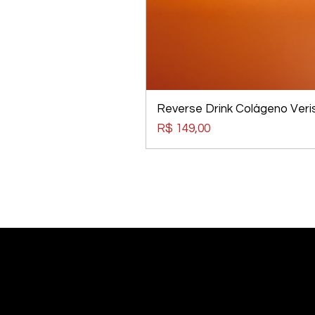
Reverse Drink Colágeno Veris
Preço
R$ 149,00