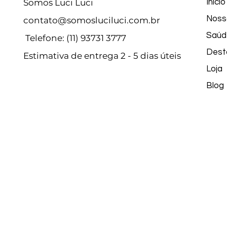
Somos Luci Luci
Início
Noss
contato@somosluciluci.com.br
Saúd
Telefone: (11) 93731 3777
Dest
Estimativa de entrega 2 - 5 dias úteis
Loja
Blog