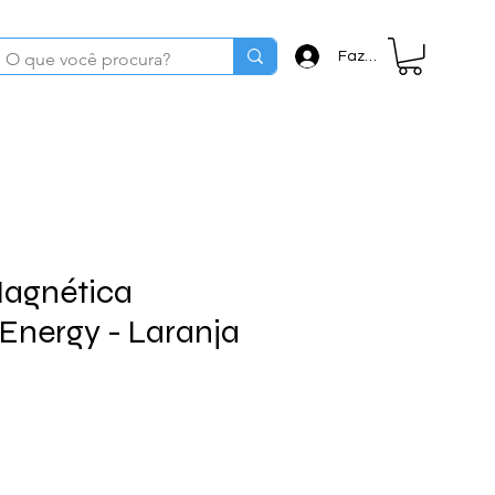
Fazer login
Magnética
nergy - Laranja