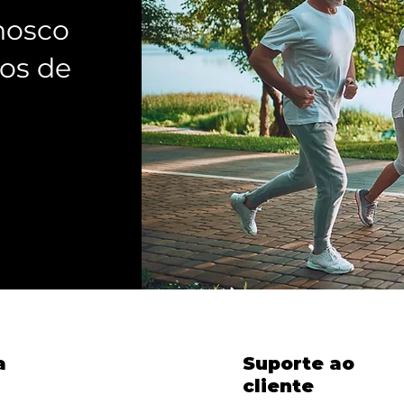
nosco
os de
a
Suporte ao
cliente