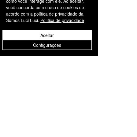
como você interage com ele. Ao aceitar,
você concorda com o uso de cookies de
acordo com a política de privacidade da
Somos Luci Luci.
Política de privacidade
Aceitar
Configurações
Informações
Somos Luci Luci
contato@somosluciluci.co
m.br
Telefone:
(11) 93731 3777
Estimativa de entrega 2 - 5
dias úteis
Suporte ao cliente