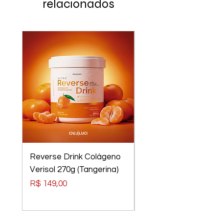
relacionados
Reverse Drink Colágeno
Óculos Luci Luci
Verisol 270g (Tangerina)
Elements Tom Rider
Preto, Lentes Verm
Preço
R$ 149,00
Preço
R$ 240,00