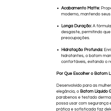
Acabamento Matte:
Propo
moderno, mantendo seus lá
Longa Duração:
A fórmula
desgaste, permitindo que
preocupações.
Hidratação Profunda:
Enr
hidratantes, o batom man
confortáveis, evitando o
Por Que Escolher o Batom L
Desenvolvido para as mulhe
elegância, o
Batom Líquido Gl
parabenos e testado dermat
possa usar com segurança 
prática e sofisticada faz de