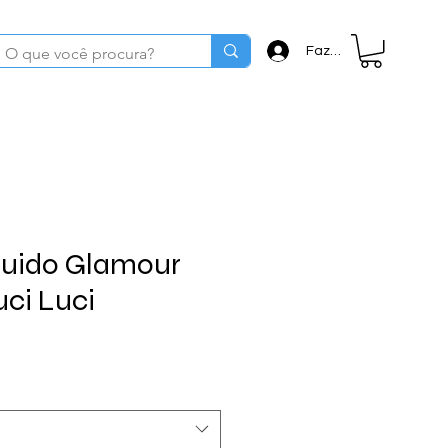
Fazer login
quido Glamour
uci Luci