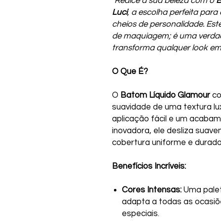
"Realce a sua beleza com o
B
Luci
, a escolha perfeita para
cheios de personalidade. Es
de maquiagem; é uma verdade
transforma qualquer look em 
O Que É?
O
Batom Líquido Glamour
co
suavidade de uma textura l
aplicação fácil e um acaba
inovadora, ele desliza suav
cobertura uniforme e durado
Benefícios Incríveis:
Cores Intensas:
Uma palet
adapta a todas as ocasiõe
especiais.