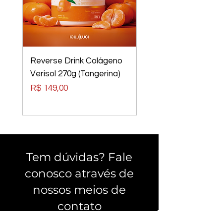
Reverse Drink Colágeno
Óculos Luci Luci
Verisol 270g (Tangerina)
Elements Tom Rider
Preto, Lentes Verm
Preço
R$ 149,00
Preço
R$ 240,00
Tem dúvidas? Fale
conosco através de
nossos meios de
contato