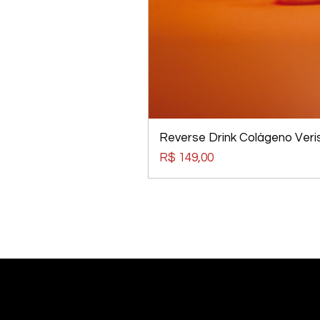
Reverse Drink Colágeno Veris
Preço
R$ 149,00