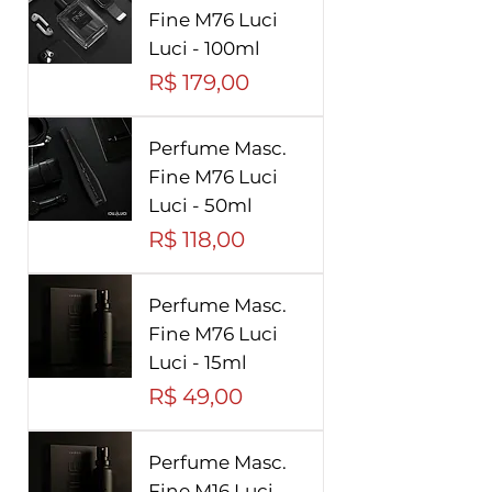
Fine M76 Luci
Luci - 100ml
Preço
R$ 179,00
Perfume Masc.
Fine M76 Luci
Luci - 50ml
Preço
R$ 118,00
Perfume Masc.
Fine M76 Luci
Luci - 15ml
Preço
R$ 49,00
Perfume Masc.
Fine M16 Luci