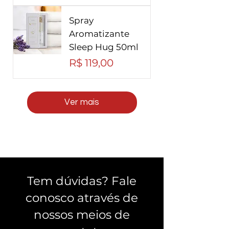
Spray
Aromatizante
Sleep Hug 50ml
Preço
R$ 119,00
Ver mais
Tem dúvidas? Fale
conosco através de
nossos meios de