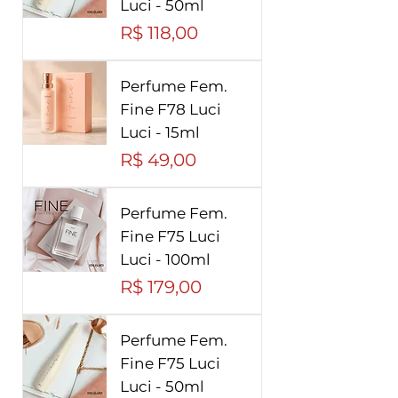
Luci - 50ml
Preço
R$ 118,00
Perfume Fem.
Fine F78 Luci
Luci - 15ml
Preço
R$ 49,00
Perfume Fem.
Fine F75 Luci
Luci - 100ml
Preço
R$ 179,00
Perfume Fem.
Fine F75 Luci
Luci - 50ml