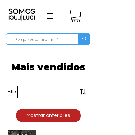
Mais vendidos
Filtro
Mostrar anteriores